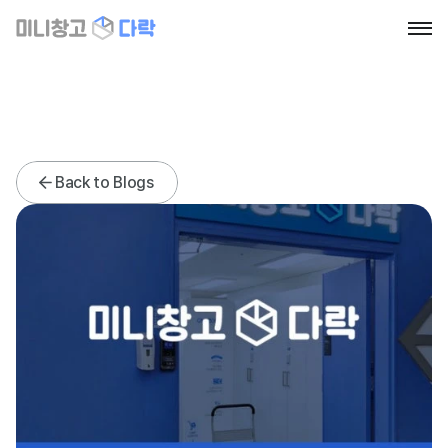
Home
About
Blog
Contact
News
News
Back to Blogs
섹션으로 이동
Book a call